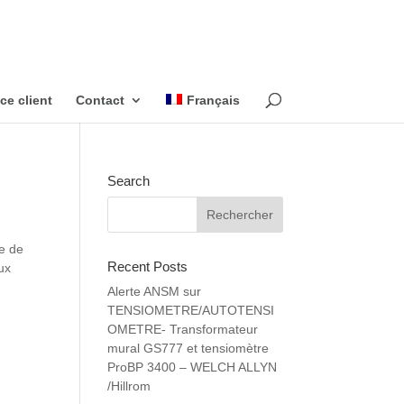
ce client
Contact
Français
Search
e de
Recent Posts
lux
Alerte ANSM sur
TENSIOMETRE/AUTOTENSI
OMETRE- Transformateur
mural GS777 et tensiomètre
ProBP 3400 – WELCH ALLYN
/Hillrom