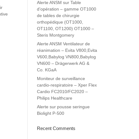
Alerte ANSM sur Table
ir
d’opération – gamme OT1000
tive
de tables de chirurgie
orthopédique (OT1000,
OT1100, OT1200) OT1000 –
Steris Montgomery
Alerte ANSM Ventilateur de
réanimation – Evita V800,Evita
V600,Babylog VN800,Babylog
VN600 – Drägerwerk AG &
Co. KGaA
Moniteur de surveillance
cardio-respiratoire – Xper Flex
Cardio FC2010/FC2020 –
Philips Healthcare
Alerte sur pousse seringue
Biolight P-500
Recent Comments