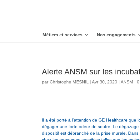
Métiers et services
Nos engagements
Alerte ANSM sur les incu
par
Christophe MESNIL
|
Avr 30, 2020
|
ANSM
|
0
Il a été porté à l’attention de GE Healthcare que 
dégager une forte odeur de soufre. Le dégazage 
dispositif est débranché de la prise murale. Dans 
chez les personnes sensibles telles que les patie