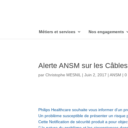
Métiers et services
Nos engagements
Alerte ANSM sur les Câbl
par
Christophe MESNIL
|
Juin 2, 2017
|
ANSM
|
0
Philips Healthcare souhaite vous informer d’un pr
Un problème susceptible de présenter un risque po
Cette Notification de sécurité produit a pour objec
 la nature du problème et les circonstances dans 