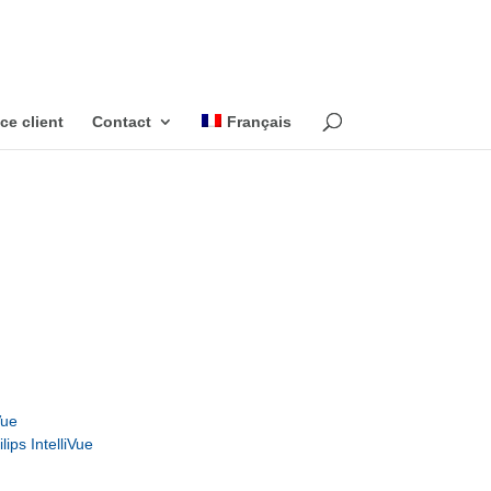
ce client
Contact
Français
Vue
ips IntelliVue